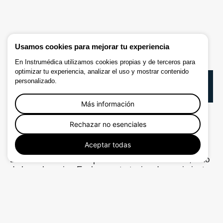
Usamos cookies para mejorar tu experiencia
En Instrumédica utilizamos cookies propias y de terceros para
optimizar tu experiencia, analizar el uso y mostrar contenido
personalizado.
Tabla de contenido
Más información
No se encontraron títulos en esta página.
Rechazar no esenciales
Crecimiento consciente en tiempos digitales
Aceptar todas
La innovación no siempre se trata de hacer más, sino
de hacerlo mejor. Explorar estrategias de crecimiento
sostenibles y éticas puede transformar instituciones,
empresas y personas.