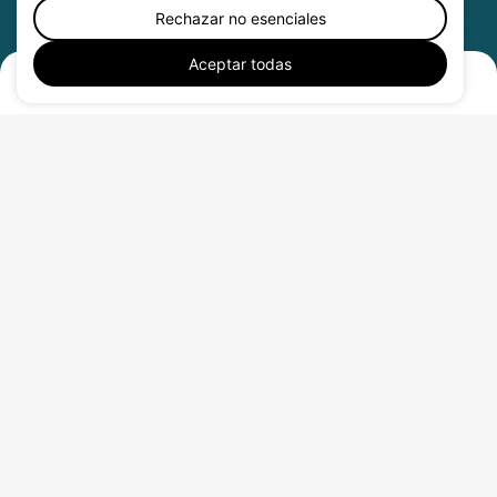
Rechazar no esenciales
Aceptar todas
Estrategias que comienzan con la empatía,
se estructuran con propósito y se viven con
coherencia y humanidad.
¿Qué hacer?
Política de privacidad
Propósito y visión
Términos y condiciones
Mi enfoque
Política de Cookies
Reflexiones
Conexión