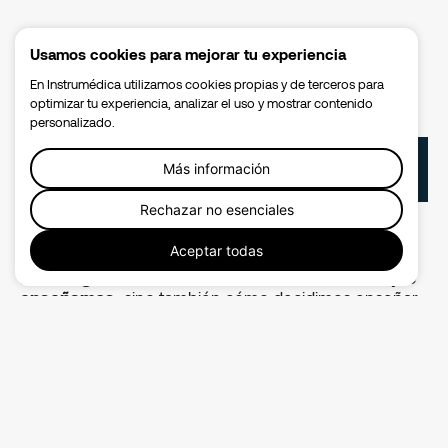
Usamos cookies para mejorar tu experiencia
En Instrumédica utilizamos cookies propias y de terceros para
optimizar tu experiencia, analizar el uso y mostrar contenido
personalizado.
Tabla de contenido
Más información
Rechazar no esenciales
No se encontraron títulos en esta página.
Aceptar todas
La inteligencia artificial no solo transforma lo que
enseñamos,
sino también cómo decidimos enseñar.
Comprender la bioética digital es clave para formar
mentes críticas y responsables frente a la tecnología.