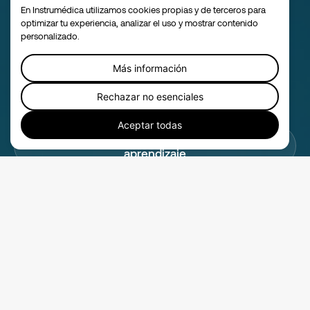
En Instrumédica utilizamos cookies propias y de terceros para
resuena contigo, o deseas
optimizar tu experiencia, analizar el uso y mostrar contenido
personalizado.
acompañamiento para crear
una propia,
estoy aquí para
Más información
conversar.
Rechazar no esenciales
Aceptar todas
Diseñemos juntos tu experiencia de
aprendizaje
Diseñemos juntos tu experiencia de
aprendizaje