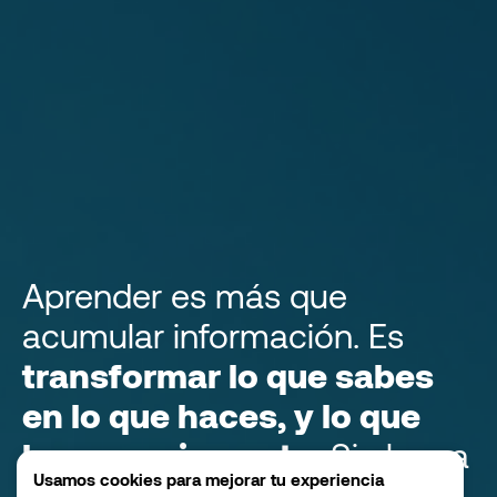
Aprender es más que
acumular información. Es
transformar lo que sabes
en lo que haces, y lo que
haces en impacto.
Si alguna
Usamos cookies para mejorar tu experiencia
de estas experiencias