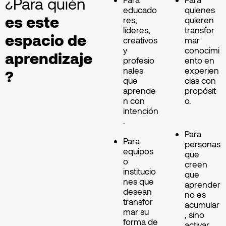
¿Para quién
educado
quienes
es este
res,
quieren
líderes,
transfor
espacio de
creativos
mar
y
conocimi
aprendizaje
profesio
ento en
nales
experien
?
que
cias con
aprende
propósit
n con
o.
intención
.
Para
Para
personas
equipos
que
o
creen
institucio
que
nes que
aprender
desean
no es
transfor
acumular
mar su
, sino
forma de
activar.